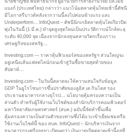
นายชาญชัย พันทาธนากิจ ผู้อำนวยการสายงานวิจัย บล.เมย์
แบงก์ (ประเทศไทย) กล่าวว่า แนวโน้มตลาดหุ้นไทยเช้านี้ดัชนี
มีโอกาสรีบาวด์หลังจากวานนี้ลงไปค่อนข้างแรง และ
Underperform… InfoQuest – ดัชนีนิกเกอิตลาดหุ้นโตเกียวปิด
พุ่งในวันนี้ (1 มี.ค.) ทำจุดสูงสุดใหม่เป็นประวัติการณ์ใกล้ทะลุ
ระดับ 40,000 จุด เนื่องจากนักลงทุนคลายวิตกเรื่องภาวะ
เศรษฐกิจของสหรัฐ…
Investing.com — ราคาหุ้นฟิวเจอร์สของสหรัฐฯ ส่วนใหญ่จะ
อยู่เหนือเส้นแฟลตไลน์ก่อนเข้าสู่วันซื้อขายสุดท้ายของ
สัปดาห์…
Investing.com – ในวันนี้ตลาดจะให้ความสนใจกับข้อมูล
GDP ในยูโรโซนการขึ้นปราศัยของลูอิส เด กินโดส รอง
ประธานธนาคารกลางยุโรป… นโยบายคุ้มครองความเป็น
ส่วนตัว สำหรับผู้ใช้งานเว็บไซต์ของสำนักบริการคอมพิวเตอร์
มหาวิทยาลัยเกษตรศาสตร์ (สบค.) ฉบับนี้จัดทำขึ้นเพื่อ
คุ้มครองความเป็นส่วนตัวของท่านซึ่งได้แวะเข้าเยี่ยมชมหรือ
ใช้งานเว็บไซต์นี้ ของ สบค. InfoQuest – นักบริหารเงินจาก
ธนาคารกรุงศรีอยุธยา เปิดเผยว่า เงินบาทเปิดตลาดเช้านี้อยู่ที่