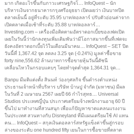
มาก เกิดอะไรขึ้นกับภาวะเศรษฐกิจโ… InfoQuest – นัก
บริหารเงินจากธนาคารกรุงศรีอยุธยา เปิดเผยว่า เงินบาทปิด
ตลาดเย็นนี้ อยู่ที่ระดับ 35.95 บาท/ดอลลาร์ ปรับตัวอ่อนค่าจาก
เปิดตลาดเมื่อเช้าที่ระดับ 35.88 บาท/ดอลลาร์…
Investing.com – เครื่องมือติดตามอัตราดอกเบี้ยของเฟดเปิด
เผยในวันนี้ว่านักลงทุนเพิ่มเดิมพันว่ามีโอกาสมากขึ้นที่เฟดจะ
ยังคงอัตราดอกเบี้ยไว้ในเดือนมีนาคม… InfoQuest – SET ปิด
วันนี้ที่ 1,367.42 จุด ลดลง 3.25 จุด (-0.24%) มูลค่าซื้อขาย
forty nine,556.62 ล้านบาทการซื้อขายหุ้นวันนี้ดัชนี
เคลื่อนไหวในกรอบแคบๆ โดยทำจุดต่ำสุด 1,364.31 จุด…
Banpu มีมติแต่งตั้ง สินนท์ ว่องกุศลกิจ ขึ้นดำรงตำแหน่ง
ประธานเจ้าหน้าที่บริหาร บริษัท บ้านปู จำกัด (มหาชน) มีผล
ในวันที่ 2 เมษายน 2567 เผยปี 66 กำไรสุทธ… Universal
Studios ประเทศญี่ปุ่น ประกาศเตรียมจ้างพนักงานอายุ 60 ปี
ขึ้นไป มาทำงานที่สวนสนุก เพื่อแก้ปัญหาขาดแคลนแรงงาน
ในประเทศ สวนทางกับ Disneyland ที่มีแผนเตรียมใช้ AI แทน
คน… InfoQuest – สกุลเงินดอลลาร์สหรัฐแข็งค่าขึ้นสู่กรอบ
ล่างของระดับ one hundred fifty เยนในการซื้อขายที่ตลาด