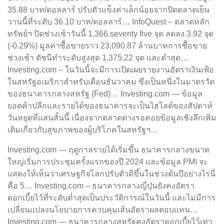
35.88 บาท/ดอลลาร์ ปรับตัวแข็งค่าเล็กน้อยจากปิดตลาดเย็น
วานนี้ที่ระดับ 36.10 บาท/ดอลลาร์… InfoQuest – ตลาดหลัก
ทรัพย์ฯ ปิดช่วงเช้าวันนี้ 1,366.seventy five จุด ลดลง 3.92 จุด
(-0.29%) มูลค่าซื้อขายราว 23,090.87 ล้านบาทการซื้อขาย
ช่วงเช้า ดัชนีทำระดับสูงสุด 1,375.22 จุด และต่ำสุด…
Investing.com – ในวันนี้จะมีการเปิดเผยรายงานอัตราเงินเฟ้อ
ในสหรัฐอเมริกาสำหรับเดือนธันวาคม ซึ่งเป็นหนึ่งในมาตรวัด
ของธนาคารกลางสหรัฐ (Fed)… Investing.com — ข้อมูล
ยอดค้าปลีกและรายได้ของธนาคารจะเป็นไฮไลต์ของสัปดาห์
วันหยุดที่แสนสั้นนี้ เนื่องจากตลาดต่างรอคอยข้อมูลเชิงลึกเพิ่ม
เติมเกี่ยวกับสุขภาพของผู้บริโภคในสหรัฐฯ…
Investing.com — ฤดูกาลรายได้เริ่มขึ้น ธนาคารกลางขนาด
ใหญ่เริ่มการประชุมครั้งแรกของปี 2024 และข้อมูล PMI จะ
แสดงให้เห็นว่าเศรษฐกิจโลกปรับตัวดีขึ้นในช่วงต้นปีอย่างไรนี่
คือ 5… Investing.com – ธนาคารกลางญี่ปุ่นยังคงอัตรา
ดอกเบี้ยไว้ที่ระดับต่ำสุดเป็นประวัติการณ์ในวันนี้ และไม่มีการ
เปลี่ยนแปลงนโยบายการควบคุมเส้นอัตราผลตอบแทน…
Investing.com — ธนาคารกลางสหรัฐคงอัตราดอกเบี้ยไว้เท่า