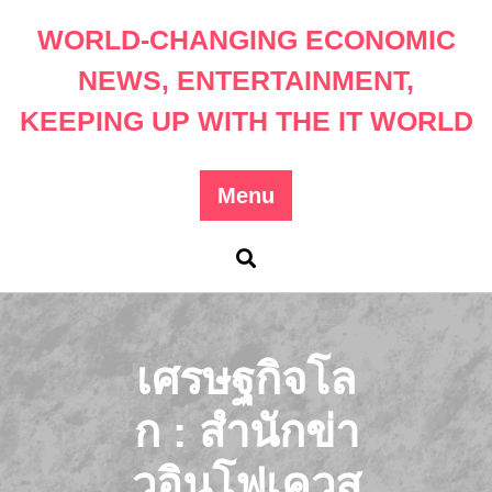
Skip
WORLD-CHANGING ECONOMIC
to
content
NEWS, ENTERTAINMENT,
KEEPING UP WITH THE IT WORLD
Menu
เศรษฐกิจโล
ก : สำนักข่า
วอินโฟเควส