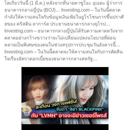
โตเกียววันนี้ (1 มี.ค.) หลังจากที่นายคาซูโอะ อุเอดะ ผู้ว่าการ
ธนาคารกลางญี่ปุ่น (BOJ)… Investing.com – ในวันนี้ตลาด
กำลังให้ความสนใจกับข้อมูลเงินเฟ้อในยูโรโซนการขึ้นปราศั
ยของ คริสติน ลาการ์ด ประธานธนาคารกลางยุโรป…
Investing.com – ธนาคารกลางญี่ปุ่นได้รับความคาดหวังจาก
ตลาดอย่างกว้างขวางว่าจะไม่เปลี่ยนแปลงนโยบายที่ผ่อน
คลายเป็นพิเศษของตนในช่วงสรุปการประชุมวันอังคารนี้…
Investing.com – ในวันนี้ตลาดจะให้ความสนใจกับการตัดสิน
ใจเรื่องอัตราดอกเบี้ยของธนาคารกลางสหรัฐ…