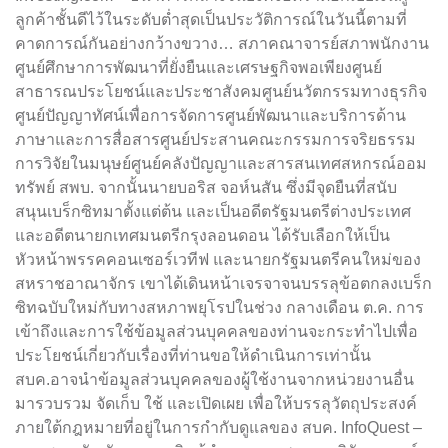
ลูกค้าชั้นดีไว้ในระดับต่ำสุดเป็นประวัติการณ์ในวันนี้ตามที่
คาดการณ์กันอย่างกว้างขวาง… สภาคณาจารย์สภาพนักงาน
ศูนย์ศึกษาการพัฒนาที่ยั่งยืนและเศรษฐกิจพอเพียงศูนย์
สาธารณประโยชน์และประชาสังคมศูนย์นวัตกรรมทางธุรกิจ
ศูนย์ปัญญาทัศน์เพื่อการจัดการศูนย์พัฒนาและบริการด้าน
ภาษาและการสื่อสารศูนย์ประสานคณะกรรมการจริยธรรม
การวิจัยในมนุษย์ศูนย์คลังปัญญาและสารสนเทศสหกรณ์ออม
ทรัพย์ สพบ. จากนั้นนายบอริส จอห์นสัน ซึ่งมีจุดยืนที่สนับ
สนุนเบร็กซิทมาตั้งแต่ต้น และเป็นอดีตรัฐมนตรีต่างประเทศ
และอดีตนายกเทศมนตรีกรุงลอนดอน ได้รับเลือกให้เป็น
หัวหน้าพรรคคอนเซอร์เวทีฟ และนายกรัฐมนตรีคนใหม่ของ
สหราชอาณาจักร เขาได้เดินหน้าเจรจาจนบรรลุข้อตกลงเบร็ก
ซิทฉบับใหม่กับทางสหภาพยุโรปในช่วง กลางเดือน ต.ค. การ
เข้าถึงและการใช้ข้อมูลส่วนบุคคลของท่านจะกระทำไปเพื่อ
ประโยชน์เกี่ยวกับเรื่องที่ท่านขอให้ดำเนินการเท่านั้น
สบค.อาจนำข้อมูลส่วนบุคคลของผู้ใช้งานจากหน่วยงานอื่น
มารวบรวม จัดเก็บ ใช้ และเปิดเผย เพื่อให้บรรลุวัตถุประสงค์
ภายใต้กฎหมายที่อยู่ในการกำกับดูแลของ สบค. InfoQuest –