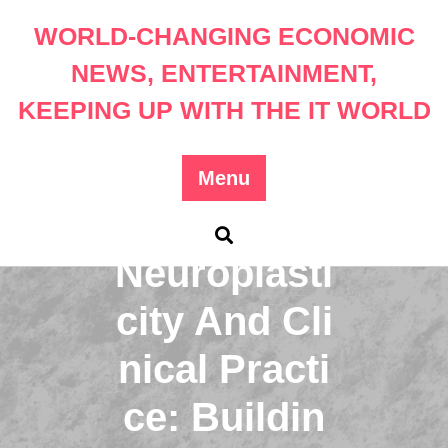
Skip
WORLD-CHANGING ECONOMIC
to
content
NEWS, ENTERTAINMENT,
KEEPING UP WITH THE IT WORLD
Menu
Neuroplasti
city And Cli
nical Practi
ce: Buildin