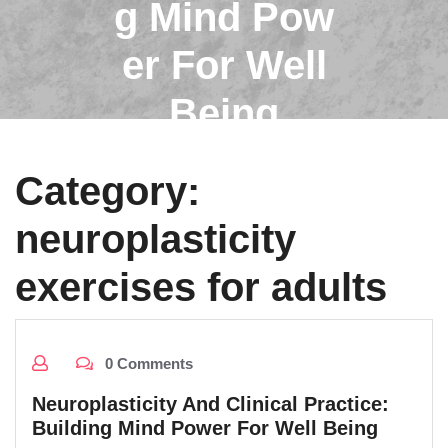
g Mind Pow
er For Well
Being
Category:
neuroplasticity
exercises for adults
0 Comments
Neuroplasticity And Clinical Practice:
Building Mind Power For Well Being