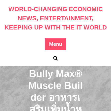
Skip
WORLD-CHANGING ECONOMIC
to
content
NEWS, ENTERTAINMENT,
KEEPING UP WITH THE IT WORLD
Menu
Bully Max®
Muscle Buil
der อาหารเ
สริมเพิ่มน้ำห