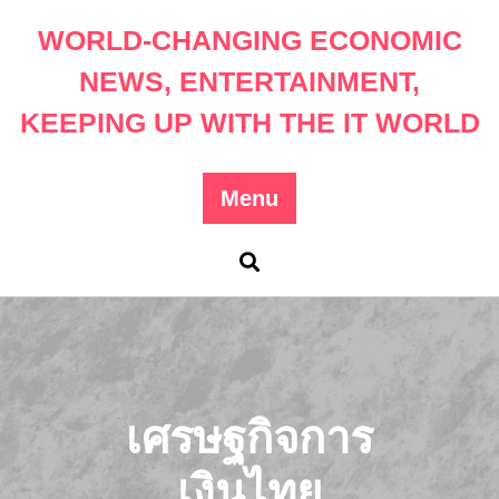
Skip
WORLD-CHANGING ECONOMIC
to
content
NEWS, ENTERTAINMENT,
KEEPING UP WITH THE IT WORLD
Menu
เศรษฐกิจการ
เงินไทย