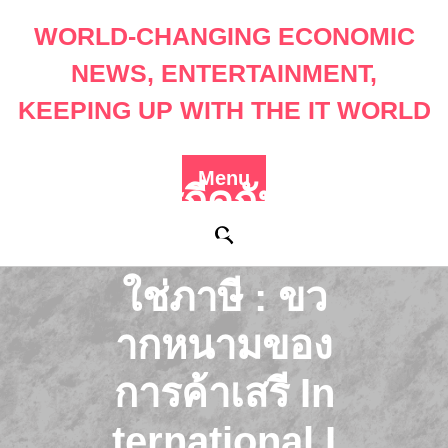
Skip
WORLD-CHANGING ECONOMIC
to
content
NEWS, ENTERTAINMENT,
KEEPING UP WITH THE IT WORLD
Menu
การกีดกันทา
งการค้าที่ไม่
ใช่ภาษี : ขว
ากหนามของ
การค้าเสรี In
ternational I