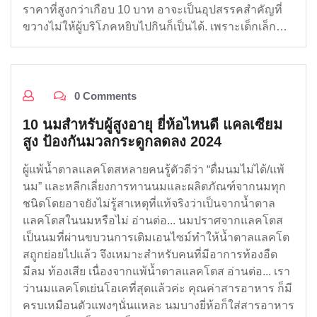
ราคาที่สูงกว่าเกือบ 10 บาท อาจะเป็นอุปสรรคสำคัญที่
ขวางไม่ให้ผู้บริโภคหยิบไปกินก็เป็นได้. เพราะเด็กเล็ก…
0 Comments
10 นมสำหรับผู้สูงอายุ ยี่ห้อไหนดี แคลเซียม
สูง ป้องกันมวลกระดูกลดลง 2024
ผู้แพ้น้ำตาลแลคโตสหลายคนรู้ตัวดีว่า “ดื่มนมไม่ได้/แพ้
นม” และหลีกเลี่ยงการทานนมและผลิตภัณฑ์จากนมทุก
ชนิดโดยอาจยังไม่รู้สาเหตุที่แท้จริงว่าเป็นจากน้ำตาล
แลคโตสในนมหรือไม่ อ่านต่อ... นมปราศจากแลคโตส
เป็นนมที่ผ่านขบวนการเติมเอนไซม์ทำให้น้ำตาลแลคโต
สถูกย่อยไปแล้ว จึงเหมาะสำหรับคนที่มีอาการท้องอืด
มีลม ท้องเสีย เนื่องจากแพ้น้ำตาลแลคโตส อ่านต่อ... เรา
ว่านมแลคโตเย่นโอเคที่สุดแล้วค่ะ คุณค่าสารอาหาร ก็มี
ครบเหมือนตัวแพงๆนั่นแหละ นมบางยี่ห้อก็ใส่สารอาหาร